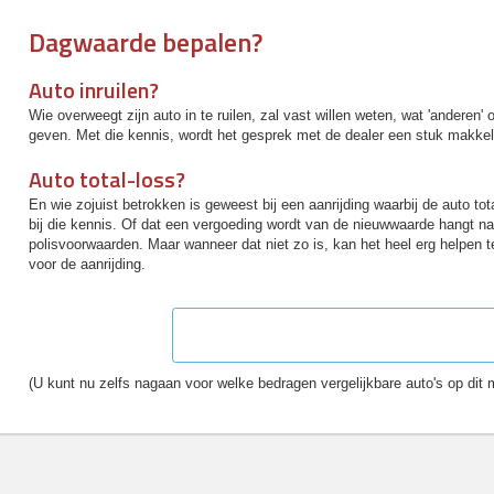
Dagwaarde bepalen?
Auto inruilen?
Wie overweegt zijn auto in te ruilen, zal vast willen weten, wat 'anderen
geven. Met die kennis, wordt het gesprek met de dealer een stuk makkel
Auto total-loss?
En wie zojuist betrokken is geweest bij een aanrijding waarbij de auto tot
bij die kennis. Of dat een vergoeding wordt van de nieuwwaarde hangt nat
polisvoorwaarden. Maar wanneer dat niet zo is, kan het heel erg helpen
voor de aanrijding.
Via deze link kunt u die dagwaarde nu eenvo
(U kunt nu zelfs nagaan voor welke bedragen vergelijkbare auto's op dit