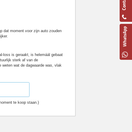
' op dat moment voor zijn auto zouden
ijker.
al-loss is geraakt, is helemáál gebaat
uurlijk sterk af van de
 te weten wat de dagwaarde was, vlak
udig bepalen.
 moment te koop staan.)