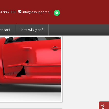
 3 886 998
info@assupport.nl
ontact
Iets wijzigen?