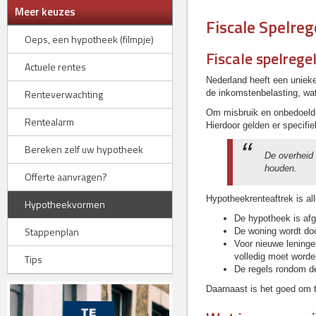
Meer keuzes
Fiscale Spelre
Oeps, een hypotheek (filmpje)
Fiscale spelrege
Actuele rentes
Nederland heeft een uniek
Renteverwachting
de inkomstenbelasting, wa
Om misbruik en onbedoeld g
Rentealarm
Hierdoor gelden er specif
Bereken zelf uw hypotheek
De overheid
houden.
Offerte aanvragen?
Hypotheekrenteaftrek is al
Hypotheekvormen
De hypotheek is afg
Stappenplan
De woning wordt doo
Voor nieuwe leningen
volledig moet worden
Tips
De regels rondom de
Daarnaast is het goed om 