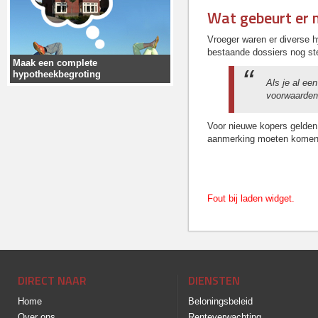
Wat gebeurt er
Vroeger waren er diverse 
bestaande dossiers nog ste
Maak een complete
hypotheekbegroting
Als je al ee
voorwaarden
Voor nieuwe kopers gelden 
aanmerking moeten komen, i
Fout bij laden widget.
DIRECT NAAR
DIENSTEN
Home
Beloningsbeleid
Over ons
Renteverwachting