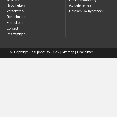
Hypotheken
Actuele rentes
Verzekeren
Bereken uw hypotheek
Rekenhulpen
Formulieren
Contact
Iets wijzigen?
© Copyright
Assupport BV
2026 |
Sitemap
|
Disclaimer